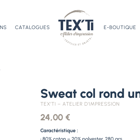
ONS
CATALOGUES
E-BOUTIQUE
e
Sweat col rond u
TEX’TI – ATELIER D’IMPRESSION
24,00
€
Caractéristique :
• 80% coton – 20% polyester, 280 grs