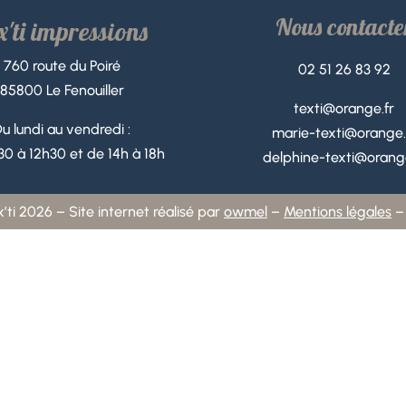
Nous contacte
x'ti impressions
760 route du Poiré
02 51 26 83 92
85800 Le Fenouiller
texti@orange.fr
u lundi au vendredi :
marie-texti@orange.
0 à 12h30 et de 14h à 18h
delphine-texti@orange
ti 2026 – Site internet réalisé par
owmel
–
Mentions légales