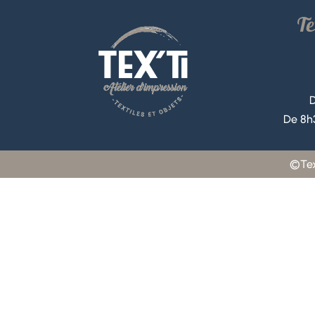
Te
D
De 8h3
©Tex’